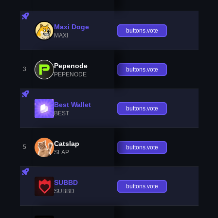
Maxi Doge
buttons.vote
MAXI
Pepenode
3
buttons.vote
PEPENODE
Best Wallet
buttons.vote
BEST
Catslap
5
buttons.vote
SLAP
SUBBD
buttons.vote
SUBBD